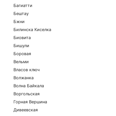
Багиатти
Бештау
Бжни
Билинска Киселка
Биовита
Бишули
Боровая
Вельми
Власов ключ
Волжанка
Волна Байкала
Воргольская
Горная Вершина
Дивеевская