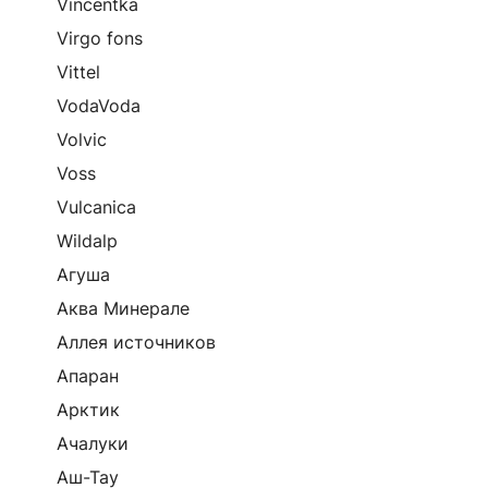
Vincentka
Virgo fons
Vittel
VodaVoda
Volvic
Voss
Vulcanica
Wildalp
Агуша
Аква Минерале
Аллея источников
Апаран
Арктик
Ачалуки
Аш-Тау