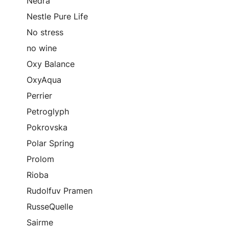
Nedra
Nestle Pure Life
No stress
no wine
Oxy Balance
OxyAqua
Perrier
Petroglyph
Pokrovska
Polar Spring
Prolom
Rioba
Rudolfuv Pramen
RusseQuelle
Sairme