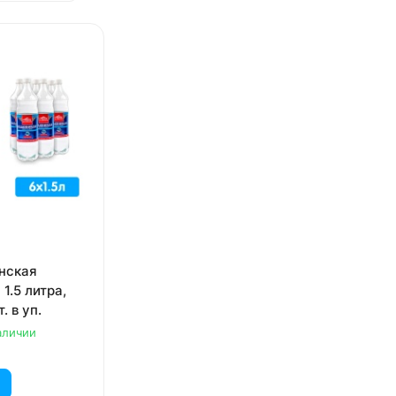
нская
1.5 литра,
т. в уп.
аличии