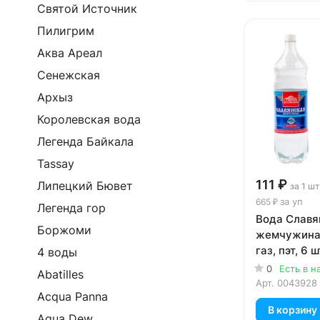
Святой Источник
Пилигрим
Аква Ареал
Сенежская
Архыз
Королевская вода
Легенда Байкала
Tassay
111 ₽
Липецкий Бювет
за 1 шт
за уп
665 ₽
Легенда гор
Вода Славя
Боржоми
жемчужина 
газ, пэт, 6 ш
4 воды
0
Есть в н
Abatilles
Арт.
0043928
Acqua Panna
В корзину
Aqua Dew