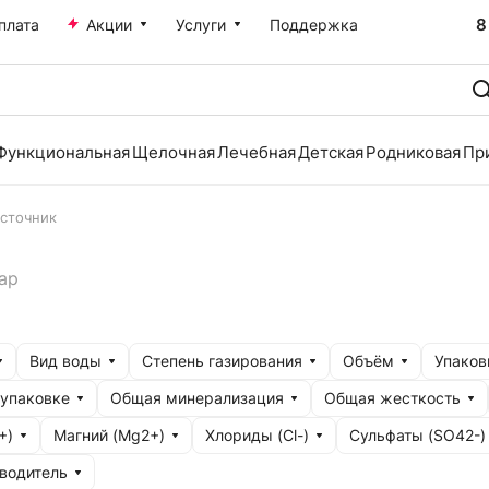
8
плата
Акции
Услуги
Поддержка
Функциональная
Щелочная
Лечебная
Детская
Родниковая
Пр
источник
вар
Вид воды
Степень газирования
Объём
Упаков
 упаковке
Общая минерализация
Общая жесткость
+)
Магний (Mg2+)
Хлориды (Cl-)
Сульфаты (SO42-)
водитель