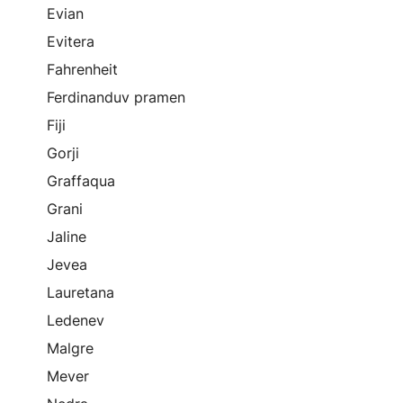
Evian
Evitera
Fahrenheit
Ferdinanduv pramen
Fiji
Gorji
Graffaqua
Grani
Jaline
Jevea
Lauretana
Ledenev
Malgre
Mever