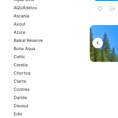
AQUAdetox
Ascania
Axout
Реклама
Azure
Baikal Reserve
Bona Aqua
Celtic
Cerelia
Chortoq
Clarte
Contrex
Darida
Dausuz
Edis