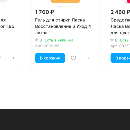
1 700 ₽
2 460 
для
Гель для стирки Ласка
Средств
or 1,95
Восстановление и Уход 4
Ласка В
литра
для цвет
0
Есть в наличии
0
Есть
Арт.
0036185
Арт.
0035
В корзину
В корз