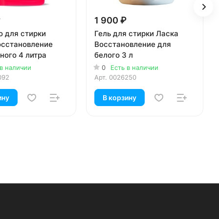
₽
1 900 ₽
о для стирки
Гель для стирки Ласка
осстановление
Восстановление для
ного 4 литра
белого 3 л
 в наличии
0
Есть в наличии
092
Арт.
0026250
ину
В корзину