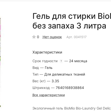
Гель для стирки Bio
без запаха 3 литра
0
Нет оценок
Арт.
0041517
Характеристики
Срок годности
—
24 месяца
?
Вид
—
Гель
Тип
—
Для деликатных тканей
Вес (кг)
—
3.35
Штрихкод
—
7640168938864
Все характеристики
Экологичный гель BioMio Bio-Laundry Gel Delic