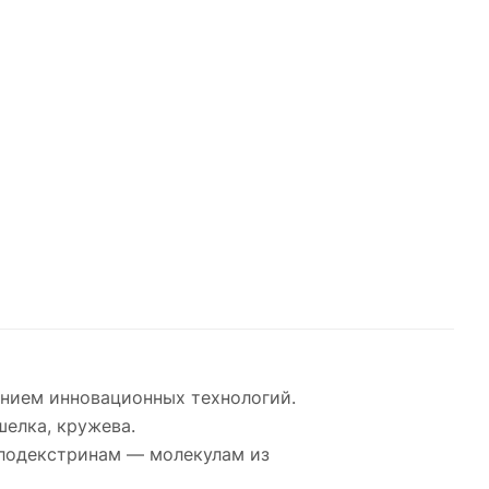
ванием инновационных технологий.
шелка, кружева.
клодекстринам — молекулам из