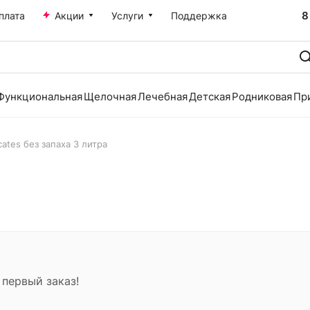
8
плата
Акции
Услуги
Поддержка
Функциональная
Щелочная
Лечебная
Детская
Родниковая
Пр
cates без запаха 3 литра
 первый заказ!