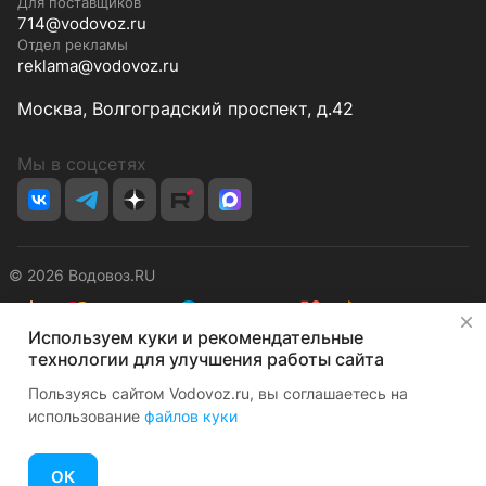
Для поставщиков
714@vodovoz.ru
Отдел рекламы
reklama@vodovoz.ru
Москва, Волгоградский проспект, д.42
Мы в соцсетях
© 2026 Водовоз.RU
✕
Используем куки и рекомендательные
Конфиденциальность
Оферта
технологии для улучшения работы сайта
Пользуясь сайтом Vodovoz.ru, вы соглашаетесь на
использование
файлов куки
ОК