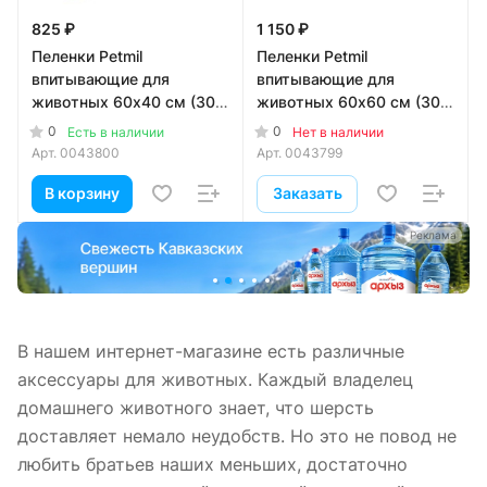
825 ₽
1 150 ₽
Пеленки Petmil
Пеленки Petmil
впитывающие для
впитывающие для
животных 60х40 см (30
животных 60х60 см (30
шт)
шт)
0
0
Есть в наличии
Нет в наличии
Арт.
0043800
Арт.
0043799
В корзину
Заказать
а
Реклама
В нашем интернет-магазине есть различные
аксессуары для животных. Каждый владелец
домашнего животного знает, что шерсть
доставляет немало неудобств. Но это не повод не
любить братьев наших меньших, достаточно