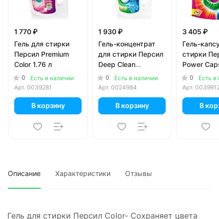
1 770 ₽
1 930 ₽
3 405 ₽
Гель для стирки
Гель-концентрат
Гель-капс
Персил Premium
для стирки Персил
стирки Пе
Color 1.76 л
Deep Clean
Power Caps
свежесть Вернель
в 1, 42 шт
0
0
0
Есть в наличии
Есть в наличии
Есть в
2.6 л
Арт.
0039281
Арт.
0024984
Арт.
003991
В корзину
В корзину
В кор
Описание
Характеристики
Отзывы
Гель для стирки Персил Color- Сохраняет цвета