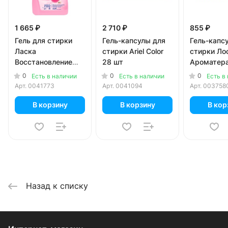
1 665 ₽
2 710 ₽
855 ₽
Гель для стирки
Гель-капсулы для
Гель-капс
Ласка
стирки Ariel Color
стирки Ло
Восстановление
28 шт
Ароматер
Шерсть и Шёлк 4
Малазийс
0
0
0
Есть в наличии
Есть в наличии
Есть в
литра
цветок 12
Арт.
0041773
Арт.
0041094
Арт.
003758
В корзину
В корзину
В кор
Назад к списку