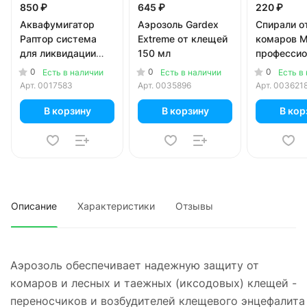
850 ₽
645 ₽
220 ₽
Аквафумигатор
Аэрозоль Gardex
Спирали о
Раптор система
Extreme от клещей
комаров Mo
для ликвидации
150 мл
профессио
насекомых
защита 10
0
0
0
Есть в наличии
Есть в наличии
Есть в
Арт.
0017583
Арт.
0035896
Арт.
003621
В корзину
В корзину
В кор
Описание
Характеристики
Отзывы
Аэрозоль обеспечивает надежную защиту от
комаров и лесных и таежных (иксодовых) клещей -
переносчиков и возбудителей клещевого энцефалита