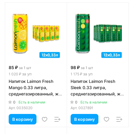
85 ₽
98 ₽
за 1 шт
за 1 шт
за уп
за уп
1 020 ₽
1 175 ₽
Напиток Laimon Fresh
Напиток Laimon Fresh
Mango 0.33 литра,
Sleek 0.33 литра,
среднегазированный, ж/
среднегазированный, ж/
б, 12 шт. в уп.
б, 12 шт. в уп.
0
0
Есть в наличии
Есть в наличии
Арт.
0035020
Арт.
0027891
В корзину
В корзину