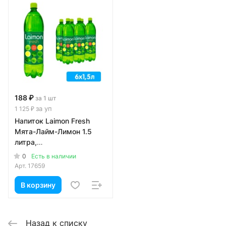
188 ₽
за 1 шт
за уп
1 125 ₽
Напиток Laimon Fresh
Мята-Лайм-Лимон 1.5
литра,
среднегазированный,
0
Есть в наличии
ПЭТ, 6 шт. в уп.
Арт.
17659
В корзину
Назад к списку