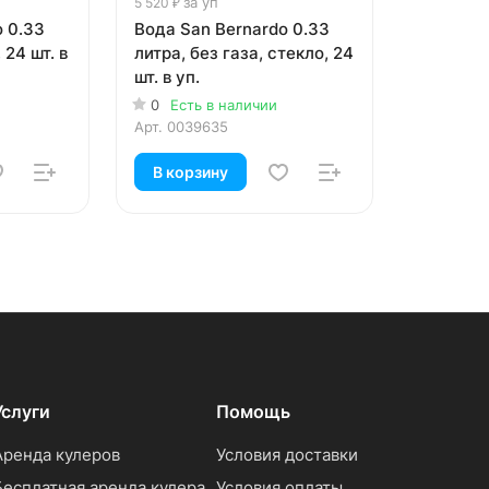
за уп
5 520 ₽
o 0.33
Вода San Bernardo 0.33
 24 шт. в
литра, без газа, стекло, 24
шт. в уп.
0
Есть в наличии
Арт.
0039635
В корзину
Услуги
Помощь
Аренда кулеров
Условия доставки
Бесплатная аренда кулера
Условия оплаты