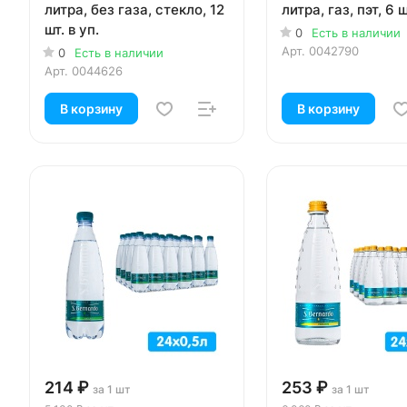
литра, без газа, стекло, 12
литра, газ, пэт, 6 ш
шт. в уп.
0
Есть в наличии
Арт.
0042790
0
Есть в наличии
Арт.
0044626
В корзину
В корзину
214 ₽
253 ₽
за 1 шт
за 1 шт