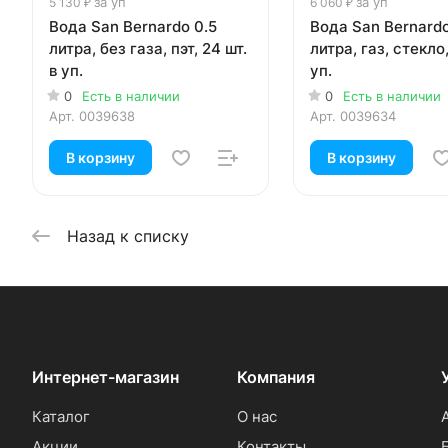
за уп
за уп
5 130 ₽
6 060 ₽
Вода San Bernardo 0.5
Вода San Bernard
литра, без газа, пэт, 24 шт.
литра, газ, стекло,
в уп.
уп.
0
Есть в наличии
0
Есть в наличии
Арт.
0039638
Арт.
0039634
В корзину
В корзину
Назад к списку
Интернет-магазин
Компания
Каталог
О нас
Акции
Контакты