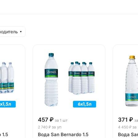
водитель
457 ₽
371 ₽
за 1 шт
з
за уп
за
2 740 ₽
4 450 ₽
 1.5
Вода San Bernardo 1.5
Вода San