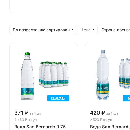
По возрастанию сортировки
Цена
Страна произ
371 ₽
420 ₽
за 1 шт
за 1 шт
за уп
за уп
4 450 ₽
2 520 ₽
Вода San Bernardo 0.75
Вода San Bernardo