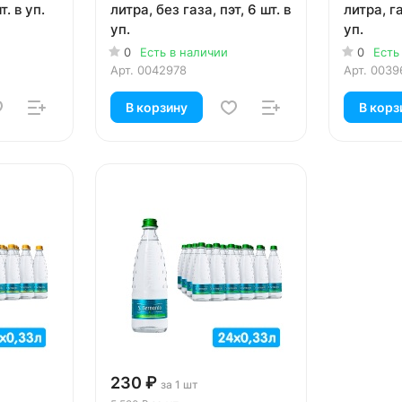
т. в уп.
литра, без газа, пэт, 6 шт. в
литра, га
уп.
уп.
0
Есть в наличии
0
Есть
Арт.
0042978
Арт.
0039
В корзину
В корз
230 ₽
за 1 шт