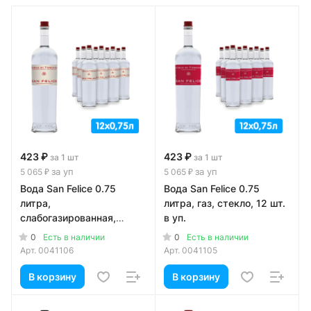
423 ₽
423 ₽
за 1 шт
за 1 шт
за уп
за уп
5 065 ₽
5 065 ₽
Вода San Felice 0.75
Вода San Felice 0.75
литра,
литра, газ, стекло, 12 шт.
слабогазированная,
в уп.
стекло, 12 шт. в уп.
0
0
Есть в наличии
Есть в наличии
Арт.
0041106
Арт.
0041105
В корзину
В корзину