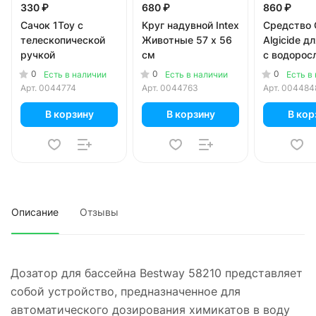
330 ₽
680 ₽
860 ₽
Сачок 1Toy с
Круг надувной Intex
Средство 
телескопической
Животные 57 x 56
Algicide д
ручкой
см
с водорос
0
0
0
Есть в наличии
Есть в наличии
Есть в
Арт.
0044774
Арт.
0044763
Арт.
004484
В корзину
В корзину
В кор
Описание
Отзывы
Дозатор для бассейна Bestway 58210 представляет
собой устройство, предназначенное для
автоматического дозирования химикатов в воду