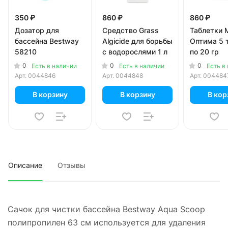
350 ₽
860 ₽
860 ₽
Дозатор для
Средство Grass
Таблетки 
бассейна Bestway
Algicide для борьбы
Оптима 5 
58210
с водорослями 1 л
по 20 гр
0
0
0
Есть в наличии
Есть в наличии
Есть в
Арт.
0044846
Арт.
0044848
Арт.
004484
В корзину
В корзину
В кор
Описание
Отзывы
Сачок для чистки бассейна Bestway Aqua Scoop
полипропилен 63 см используется для удаления