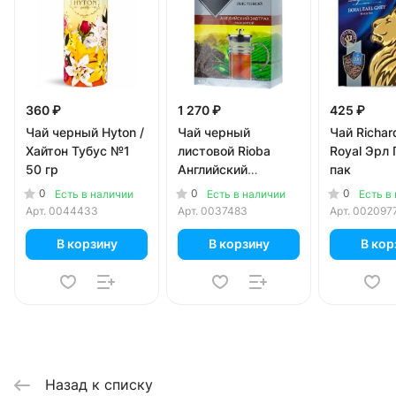
360 ₽
1 270 ₽
425 ₽
Чай черный Hyton /
Чай черный
Чай Richa
Хайтон Тубус №1
листовой Rioba
Royal Эрл 
50 гр
Английский
пак
Завтрак 400 гр
0
0
0
Есть в наличии
Есть в наличии
Есть в
Арт.
0044433
Арт.
0037483
Арт.
002097
В корзину
В корзину
В кор
Назад к списку