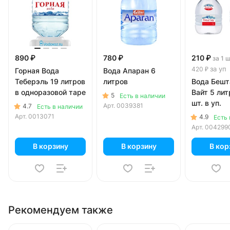
890 ₽
780 ₽
210 ₽
за 1 
за уп
420 ₽
Горная Вода
Вода Апаран 6
Теберэль 19 литров
литров
Вода Бешт
в одноразовой таре
Вайт 5 лит
5
Есть в наличии
шт. в уп.
Арт.
0039381
4.7
Есть в наличии
Арт.
0013071
4.9
Есть 
Арт.
004299
В корзину
В корзину
В кор
Рекомендуем также