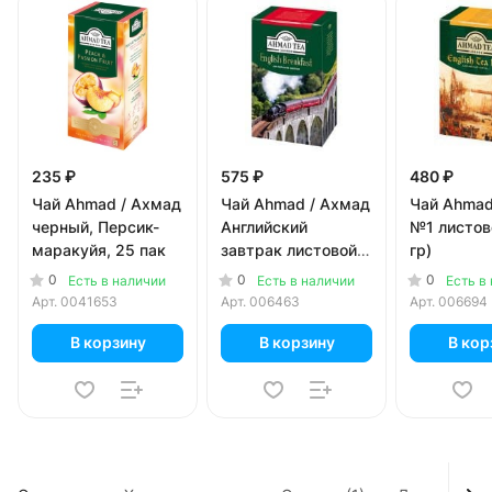
235 ₽
575 ₽
480 ₽
Чай Ahmad / Ахмад
Чай Ahmad / Ахмад
Чай Ahmad
черный, Персик-
Английский
№1 листов
маракуйя, 25 пак
завтрак листовой
гр)
(200гр)
0
0
0
Есть в наличии
Есть в наличии
Есть в
Арт.
0041653
Арт.
006463
Арт.
006694
В корзину
В корзину
В кор