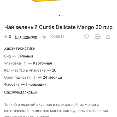
Чай зеленый Curtis Delicate Mango 20 пир
0
Нет отзывов
Арт.
0025942
Характеристики
Вид
—
Зеленый
Упаковка
—
Картонная
?
Количество в упаковке
—
20
Срок годности
—
24 месяца
?
Фасовка
—
Пирамидки
Все характеристики
Тонкий и нежный вкус чая в прекрасной гармонии с
экзотической сладостью манго, как чудесные мгновения
отдыха на берегу океана.