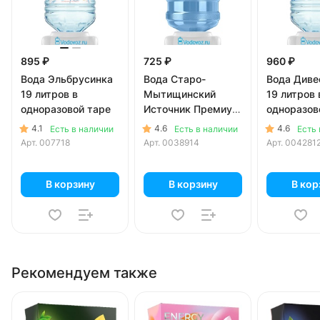
895 ₽
725 ₽
960 ₽
Вода Эльбрусинка
Вода Старо-
Вода Диве
19 литров в
Мытищинский
19 литров 
одноразовой таре
Источник Премиум
одноразов
18.9 литров
4.1
4.6
4.6
Есть в наличии
Есть в наличии
Есть 
Арт.
007718
Арт.
0038914
Арт.
004281
В корзину
В корзину
В кор
Рекомендуем также