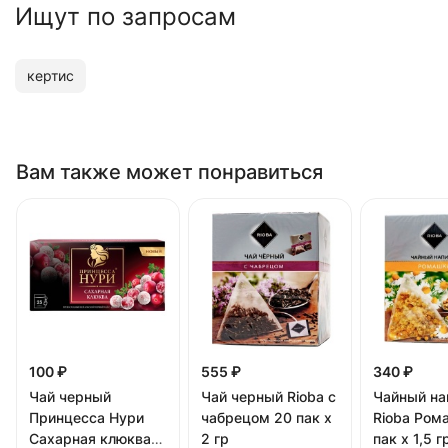
Ищут по запросам
кертис
Вам также может понравиться
100 ₽
555 ₽
340 ₽
Чай черный
Чай черный Rioba с
Чайный на
Принцесса Нури
чабрецом 20 пак х
Rioba Ром
Сахарная клюква
2 гр
пак х 1,5 г