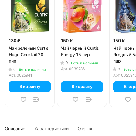
130 ₽
150 ₽
150 ₽
Чай зеленый Curtis
Чай черный Curtis
Чай черный
Hugo Cocktail 20
Energy 15 пир
Ягодный Б
пир
пир
0
Есть в наличии
Арт.
0039286
0
0
Есть в наличии
Есть в
Арт.
0025941
Арт.
002594
В корзину
В корзину
В кор
Описание
Характеристики
Отзывы