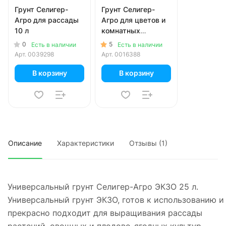
Грунт Селигер-
Грунт Селигер-
Агро для рассады
Агро для цветов и
10 л
комнатных
растений 10 л
0
5
Есть в наличии
Есть в наличии
Арт.
0039298
Арт.
0016388
В корзину
В корзину
Описание
Характеристики
Отзывы (1)
Универсальный грунт Селигер-Агро ЭКЗО 25 л.
Универсальный грунт ЭКЗО, готов к использованию и
прекрасно подходит для выращивания рассады
растений, овощных и плодово-ягодных культур,