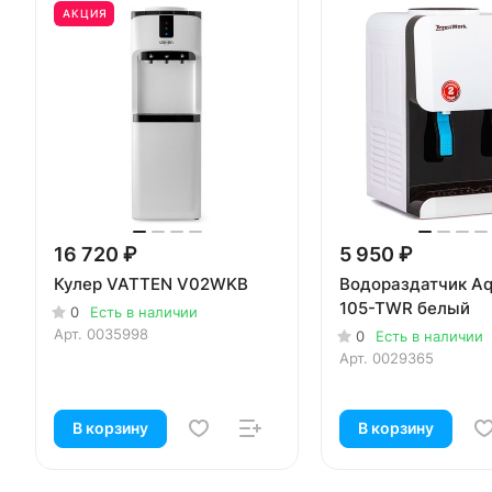
АКЦИЯ
16 720 ₽
5 950 ₽
Кулер VATTEN V02WKB
Водораздатчик Aq
105-TWR белый
0
Есть в наличии
Арт.
0035998
0
Есть в наличии
Арт.
0029365
В корзину
В корзину