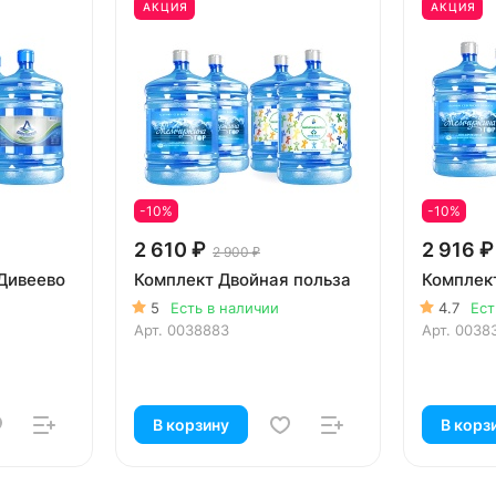
АКЦИЯ
АКЦИЯ
-10%
-10%
2 610 ₽
2 916 ₽
2 900 ₽
Дивеево
Комплект Двойная польза
Комплек
5
Есть в наличии
4.7
Ест
Арт.
0038883
Арт.
0038
В корзину
В корз