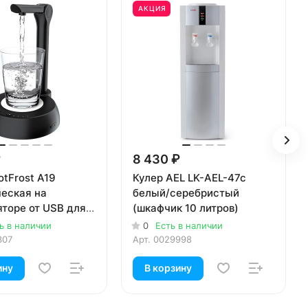
АКЦИЯ
₽
8 430 ₽
tFrost A19
Кулер AEL LK-AEL-47c
ческая на
белый/серебристый
торе от USB для
(шкафчик 10 литров)
тылей, черная (в
ь в наличии
0
Есть в наличии
307
Арт.
0029998
ину
В корзину