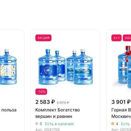
АКЦИЯ
5+1
АК
-10%
2 583 ₽
3 901 ₽
2 870 ₽
 польза
Комплект Богатство
Горная 
вершин и равнин
Москвич
0
Есть в наличии
4
Есть
Арт.
0041706
Арт.
0015