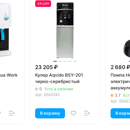
АКЦИЯ
23 205 ₽
2 680 
ua Work
Кулер Aqvido BSY-201
Помпа Ho
черно-серебристый
электри
аккумуля
0
Есть в наличии
5-19л бу
Арт.
0043743
3.7
Ест
коробке)
Арт.
0042
В корзину
В корз