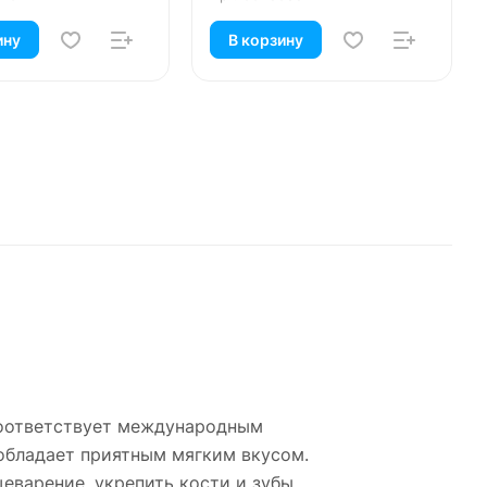
ину
В корзину
соответствует международным
 обладает приятным мягким вкусом.
варение, укрепить кости и зубы,