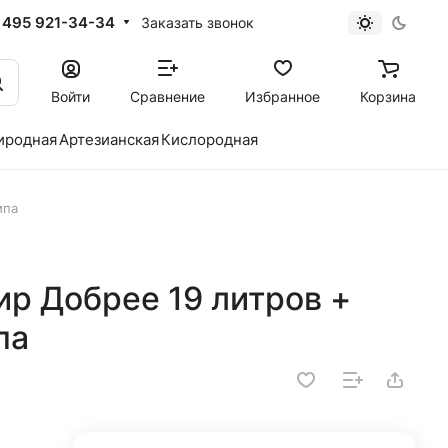
 495 921-34-34
Заказать звонок
Войти
Сравнение
Избранное
Корзина
иродная
Артезианская
Кислородная
мпа
р Добрее 19 литров +
па