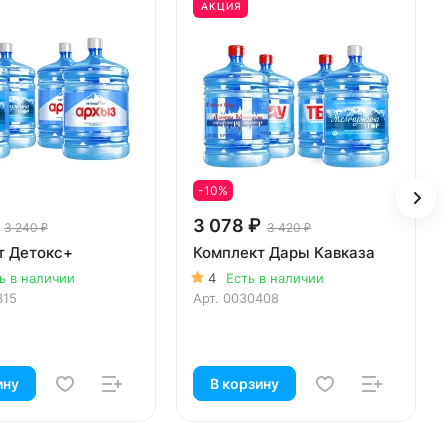
АКЦИЯ
-10%
3 078 ₽
3 240 ₽
3 420 ₽
т Детокс+
Комплект Дары Кавказа
ь в наличии
4
Есть в наличии
315
Арт.
0030408
ину
В корзину