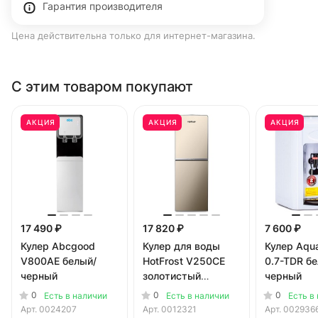
Гарантия производителя
Цена действительна только для интернет-магазина.
С этим товаром покупают
АКЦИЯ
АКЦИЯ
АКЦИЯ
17 490 ₽
17 820 ₽
7 600 ₽
Кулер Abcgood
Кулер для воды
Кулер Aqu
V800AE белый/
HotFrost V250CE
0.7-TDR б
черный
золотистый
черный
(шкафчик 36
0
0
0
Есть в наличии
Есть в наличии
Есть в
литров)
Арт.
0024207
Арт.
0012321
Арт.
002936