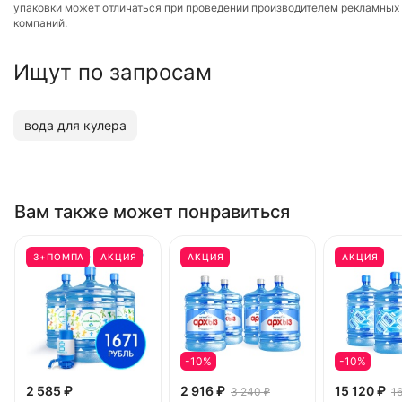
упаковки может отличаться при проведении производителем рекламных
компаний.
Ищут по запросам
вода для кулера
Вам также может понравиться
3+ПОМПА
АКЦИЯ
АКЦИЯ
АКЦИЯ
-10%
-10%
2 585 ₽
2 916 ₽
15 120 ₽
3 240 ₽
1