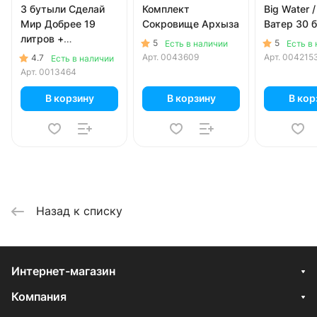
3 бутыли Сделай
Комплект
Big Water /
Мир Добрее 19
Сокровище Архыза
Ватер 30 
литров +
5
5
Есть в наличии
Есть в
механическая
Арт.
0043609
Арт.
004215
4.7
Есть в наличии
помпа
Арт.
0013464
В корзину
В корзину
В кор
Назад к списку
Интернет-магазин
Компания