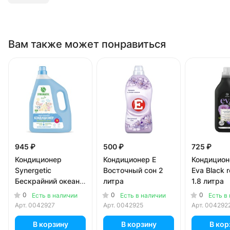
Вам также может понравиться
945 ₽
500 ₽
725 ₽
Кондиционер
Кондиционер E
Кондицион
Synergetic
Восточный сон 2
Eva Black r
Бескрайний океан
литра
1.8 литра
2.28 литра
0
0
0
Есть в наличии
Есть в наличии
Есть в
Арт.
0042927
Арт.
0042925
Арт.
004292
В корзину
В корзину
В кор