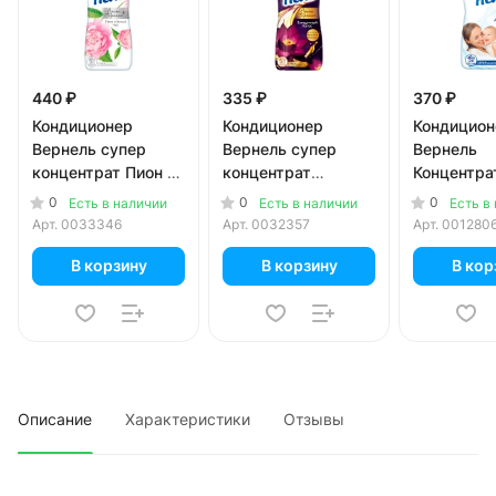
440 ₽
335 ₽
370 ₽
Кондиционер
Кондиционер
Кондицион
Вернель супер
Вернель супер
Вернель
концентрат Пион и
концентрат
Концентра
Белый чай 870 мл
Загадочный Лотос
детский 9
0
0
0
Есть в наличии
Есть в наличии
Есть в
870 мл
Арт.
0033346
Арт.
0032357
Арт.
001280
В корзину
В корзину
В кор
Описание
Характеристики
Отзывы