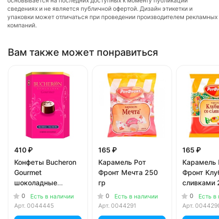
основывается на последних доступных к моменту публикации
сведениях и не является публичной офертой. Дизайн этикетки и
упаковки может отличаться при проведении производителем рекламных
компаний.
Вам также может понравиться
410 ₽
165 ₽
165 ₽
Конфеты Bucheron
Карамель Рот
Карамель 
Gourmet
Фронт Мечта 250
Фронт Клу
шоколадные
гр
сливками 
малина и молоко
0
0
0
Есть в наличии
Есть в наличии
Есть в
130 гр
Арт.
0044445
Арт.
0044291
Арт.
004429