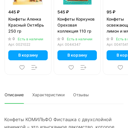
445 ₽
545 ₽
95 ₽
Конфеты Аленка
Конфеты Коркунов
Конфеты
Красный Октябрь
Ореховая
освежающ
250 гр
коллекция 110 гр
лимон и мя
0
0
0
Есть в наличии
Есть в наличии
Есть в
Арт.
0021022
Арт.
0044347
Арт.
004154
В корзину
В корзину
В кор
Описание
Характеристики
Отзывы
Конфеты КОМИЛЬФО Фисташка с двухслойной
начинкой – это изысканное лакомство, которое