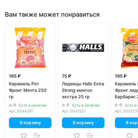
Вам также может понравиться
165 ₽
75 ₽
195 ₽
Карамель Рот
Леденцы Halls Extra
Карамель 
Фронт Мечта 250
Strong ментол
Фронт лед
гр
экстра 25 гр
Барбарис 
0
0
0
Есть в наличии
Есть в наличии
Есть в
Арт.
0044291
Арт.
0041531
Арт.
003323
В корзину
В корзину
В кор