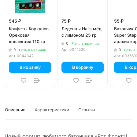
545 ₽
75 ₽
55 ₽
Конфеты Коркунов
Леденцы Halls мёд
Батончик 
Ореховая
с лимоном 25 гр
Super Step
коллекция 110 гр
арахис ка
0
Есть в наличии
65 гр
Арт.
0041530
0
0
Есть в наличии
Есть в
Арт.
0044347
Арт.
003669
В корзину
В корзину
В кор
Описание
Характеристики
Отзывы
Новый формат любимого батончика «Рот Фронт»!