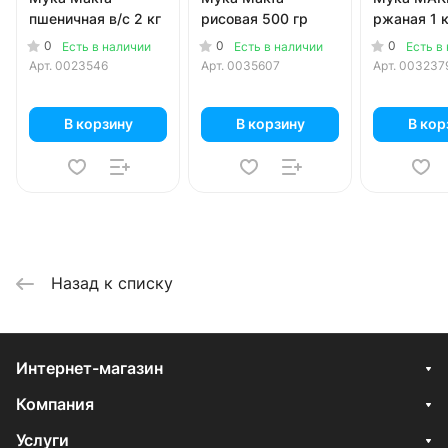
пшеничная в/с 2 кг
рисовая 500 гр
ржаная 1 к
0
0
0
Есть в наличии
Есть в наличии
Есть в
Арт.
0023546
Арт.
0035607
Арт.
003237
В корзину
В корзину
В кор
Назад к списку
Интернет-магазин
Компания
Услуги