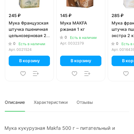
245 ₽
145 ₽
285 ₽
Мука Французская
Мука MAKFA
Мука фран
штучка пшеничная
ржаная 1 кг
штучка пш
цельнозерновая 2
экстра 2 к
0
Есть в наличии
кг
Арт.
0032379
0
0
Есть в наличии
Есть в
Арт.
0021524
Арт.
001643
В корзину
В корзину
В кор
Описание
Характеристики
Отзывы
Мука кукурузная Makfa 500 г – питательный и