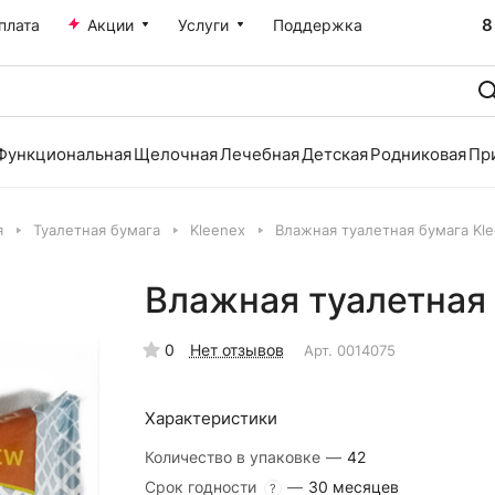
8
плата
Акции
Услуги
Поддержка
Функциональная
Щелочная
Лечебная
Детская
Родниковая
Пр
я
Туалетная бумага
Kleenex
Влажная туалетная бумага Kle
Влажная туалетная 
0
Нет отзывов
Арт.
0014075
Характеристики
Количество в упаковке
—
42
Срок годности
—
30 месяцев
?