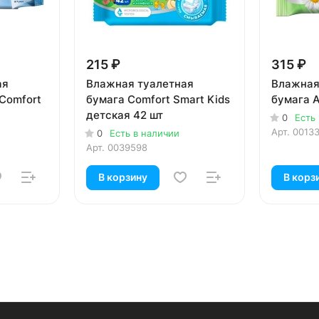
215 ₽
315 ₽
ая
Влажная туалетная
Влажная
 Comfort
бумага Comfort Smart Kids
бумага A
детская 42 шт
0
Есть
Арт.
0013
0
Есть в наличии
Арт.
0039598
В корзину
В корз