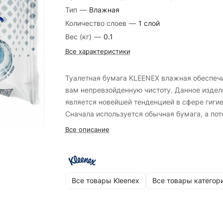
Тип
—
Влажная
Количество слоев
—
1 слой
Вес (кг)
—
0.1
Все характеристики
Туалетная бумага KLEENEX влажная обеспеч
вам непревзойденную чистоту. Данное издел
является новейшей тенденцией в сфере гиги
Сначала используется обычная бумага, а по
влажная.
Все описание
Все товары Kleenex
Все товары категор