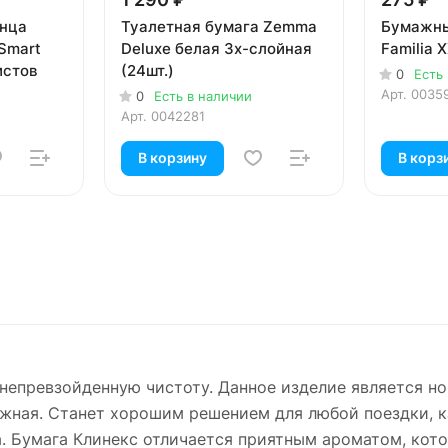
нца
Туалетная бумага Zemma
Бумажны
 Smart
Deluxe белая 3х-слойная
Familia 
истов
(24шт.)
0
Есть
Арт.
0035
0
Есть в наличии
Арт.
0042281
В корзину
В корз
непревзойденную чистоту. Данное изделие является но
ажная. Станет хорошим решением для любой поездки, к
а. Бумага Клинекс отличается приятным ароматом, кото