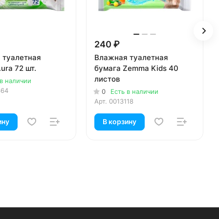
240 ₽
 туалетная
Влажная туалетная
ura 72 шт.
бумага Zemma Kids 40
листов
 в наличии
364
0
Есть в наличии
Арт.
0013118
ину
В корзину