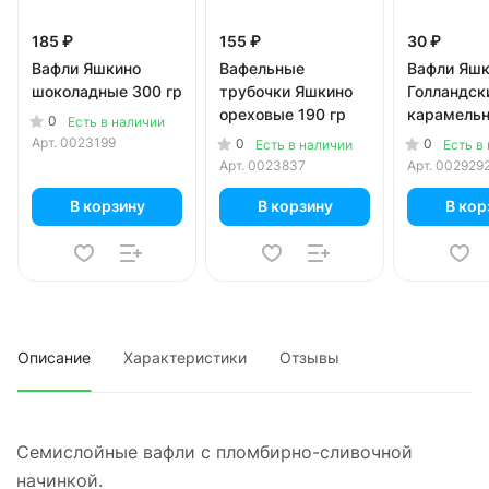
185 ₽
155 ₽
30 ₽
Вафли Яшкино
Вафельные
Вафли Яшк
шоколадные 300 гр
трубочки Яшкино
Голландск
ореховые 190 гр
карамель
0
Есть в наличии
начинкой 3
Арт.
0023199
0
0
Есть в наличии
Есть в
Арт.
0023837
Арт.
002929
В корзину
В корзину
В кор
Описание
Характеристики
Отзывы
Семислойные вафли с пломбирно-сливочной
начинкой.