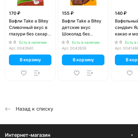
170 ₽
155 ₽
140 ₽
Вафли Take a Bitey
Вафли Take a Bitey
Вафельны
Сливочный вкус в
детские вкус
сэндвич Я
глазури без сахара
Шоколад без
какао и м
35 гр
сахара 35 гр
начинкой 1
0
0
0
Есть в наличии
Есть в наличии
Есть в
Арт.
0042640
Арт.
0042639
Арт.
004146
В корзину
В корзину
В кор
Назад к списку
Интернет-магазин