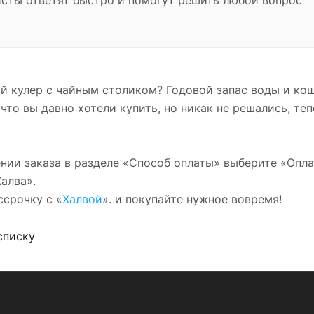
сты ответят быстро и помогут решить любой вопрос
й кулер с чайным столиком? Годовой запас воды и кош
 что вы давно хотели купить, но никак не решались, т
ии заказа в разделе «Способ оплаты» выберите «Оплат
алва».
ссрочку с «
Халвой
». и покупайте нужное вовремя!
списку