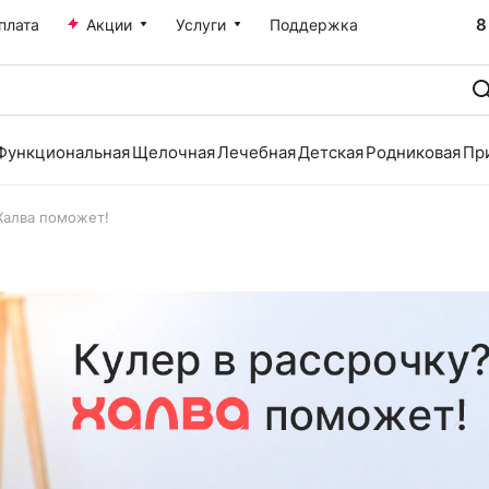
8
плата
Акции
Услуги
Поддержка
Функциональная
Щелочная
Лечебная
Детская
Родниковая
Пр
 Халва поможет!