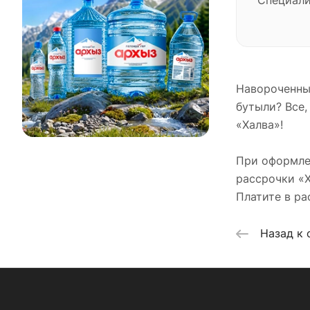
Специали
Навороченны
бутыли? Все,
«Халва»!
При оформлен
рассрочки «Х
Платите в ра
Назад к 