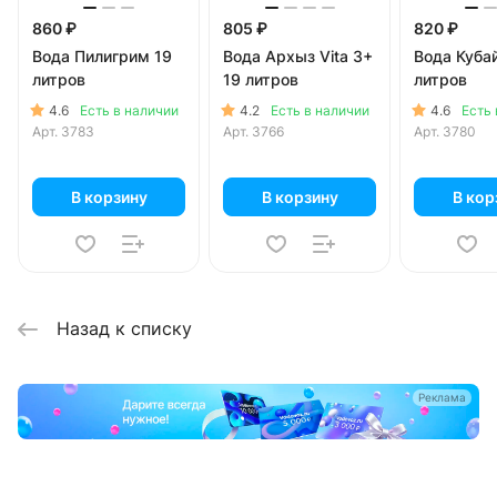
860 ₽
805 ₽
820 ₽
Вода Пилигрим 19
Вода Архыз Vita 3+
Вода Куба
литров
19 литров
литров
4.6
4.2
4.6
Есть в наличии
Есть в наличии
Есть 
Арт.
3783
Арт.
3766
Арт.
3780
В корзину
В корзину
В кор
Назад к списку
Реклама