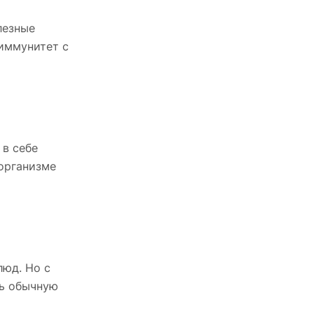
лезные
 иммунитет с
 в себе
 организме
люд. Но с
ть обычную