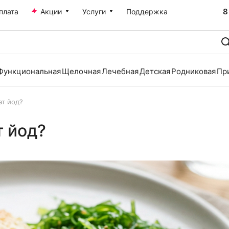
8
плата
Акции
Услуги
Поддержка
Функциональная
Щелочная
Лечебная
Детская
Родниковая
Пр
ат йод?
 йод?