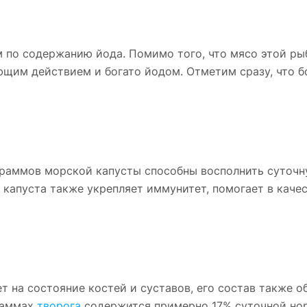
 по содержанию йода. Помимо того, что мясо этой ры
щим действием и богато йодом. Отметим сразу, что б
 граммов морской капусты способны восполнить суточ
 капуста также укрепляет иммунитет, помогает в каче
т на состояние костей и суставов, его состав также 
раммах
творога
содержится примерно 17% суточной но