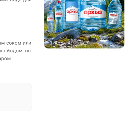
ым соком или
ко йодом, но
аром