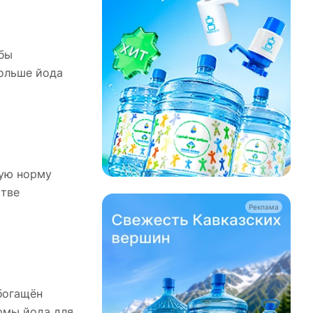
бы
ольше йода
ную норму
стве
Реклама
обогащён
рмы йода для