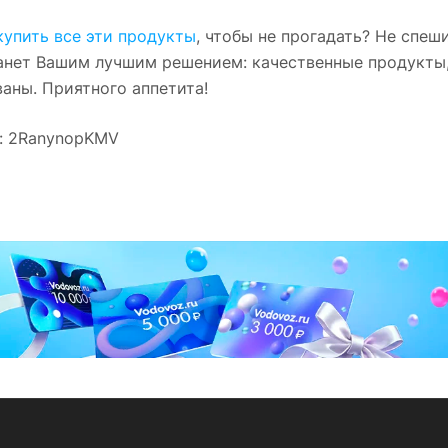
купить все эти продукты
, чтобы не прогадать? Не спеш
танет Вашим лучшим решением: качественные продукты
аны. Приятного аппетита!
d: 2RanynopKMV