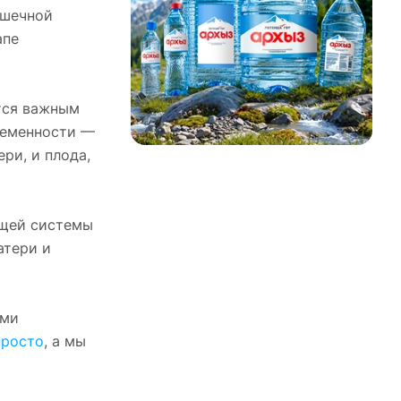
ышечной
апе
тся важным
ременности —
ри, и плода,
ющей системы
атери и
ыми
просто
, а мы