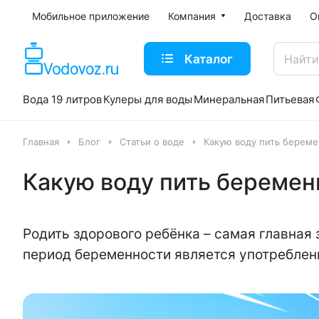
Мобильное приложение
Компания
Доставка
О
Каталог
Вода 19 литров
Кулеры для воды
Минеральная
Питьевая
Главная
Блог
Статьи о воде
Какую воду пить берем
Какую воду пить береме
Родить здорового ребёнка – самая главная
период беременности является употреблен
ама