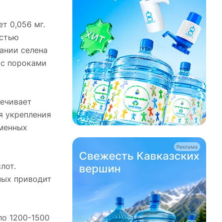
т 0,056 мг.
остью
ании селена
 с пороками
печивает
я укрепления
еменных
Реклама
лот.
ных приводит
ло 1200-1500