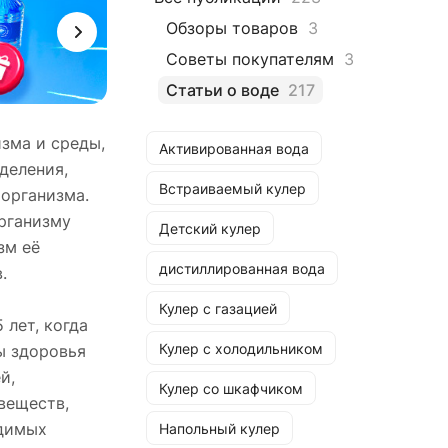
Обзоры товаров
3
Советы покупателям
3
Статьи о воде
217
зма и среды,
Активированная вода
деления,
Встраиваемый кулер
 организма.
организму
Детский кулер
зм её
дистиллированная вода
.
Кулер с газацией
 лет, когда
Кулер с холодильником
ы здоровья
й,
Кулер со шкафчиком
веществ,
одимых
Напольный кулер