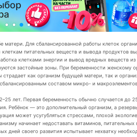
е матери. Для сбалансированной работы клеток органи
 клеткам питательных веществ и вывода продуктов вы
аботка клетками энергии и вывод вредных веществ из
азуются застойные зоны. При беременности женскому 
ы страдает как организм будущей матери, так и органи
 сбалансированным составом микро- и макроэлементов
2–25 лет. Первая беременность обычно случается до 25
ия. Ребёнок — это дополнительный организм, а резерв
туация может усугубляться стрессами, плохой экологие
анизму начинает недоставать витаминов, питательных 
ервых дней своего развития испытывает нехватку необх