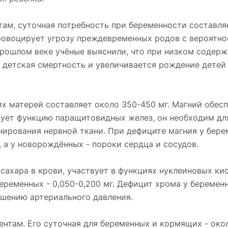
м, суточная потребность при беременности составляе
ровоцирует угрозу преждевременных родов с вероятн
рошлом веке учёные выяснили, что при низком содерж
 детская смертность и увеличивается рождение детей
х матерей составляет около 350-450 мг. Магний обес
ует функцию паращитовидных желез, он необходим дл
нирования нервной ткани. При дефиците магния у бер
 а у новорождённых - пороки сердца и сосудов.
сахара в крови, участвует в функциях нуклеиновых кис
еременных - 0,050-0,200 мг. Дефицит хрома у беремен
ышению артериального давления.
нтам. Его суточная для беременных и кормящих - око