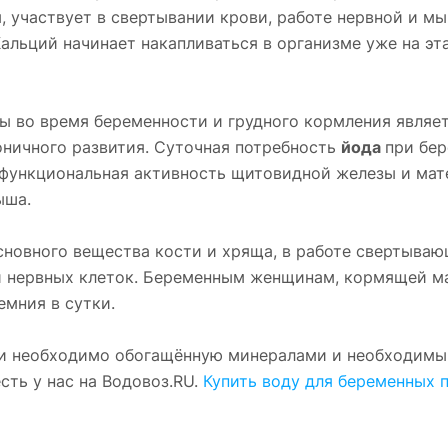
, участвует в свертывании крови, работе нервной и м
альций начинает накапливаться в организме уже на эт
 во время беременности и грудного кормления являе
оничного развития. Суточная потребность
йода
при бе
я функциональная активность щитовидной железы и мате
ыша.
сновного вещества кости и хряща, в работе свертыва
и нервных клеток. Беременным женщинам, кормящей м
емния в сутки.
сти необходимо обогащённую минералами и необходим
сть у нас на Водовоз.RU.
Купить воду для беременных 