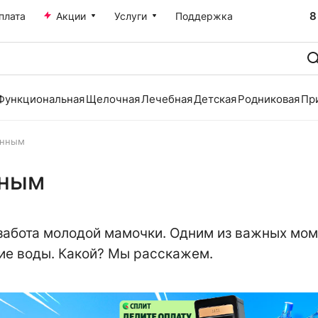
8
плата
Акции
Услуги
Поддержка
Функциональная
Щелочная
Лечебная
Детская
Родниковая
Пр
енным
нным
 забота молодой мамочки. Одним из важных мом
ие воды. Какой? Мы расскажем.