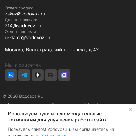
Отдел продаж
zakaz@vodovoz.ru
Для поставщиков
714@vodovoz.ru
Отдел рекламы
reklama@vodovoz.ru
Москва, Волгоградский проспект, д.42
Мы в соцсетях
© 2026 Водовоз.RU
✕
Используем куки и рекомендательные
Конфиденциальность
Оферта
технологии для улучшения работы сайта
Пользуясь сайтом Vodovoz.ru, вы соглашаетесь на
использование
файлов куки