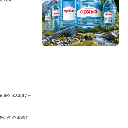
ть ею жажду –
и, улучшает
.