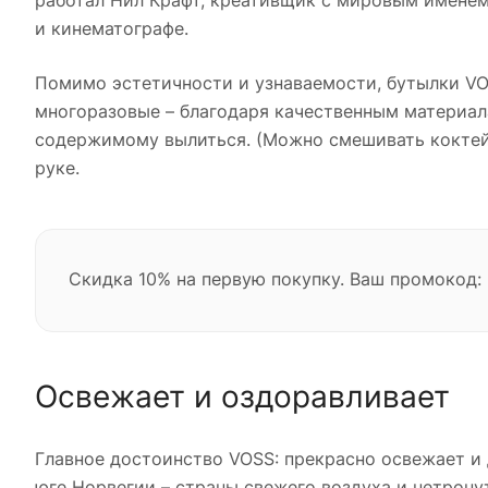
работал Нил Крафт, креативщик с мировым именем
и кинематографе.
Помимо эстетичности и узнаваемости, бутылки VO
многоразовые – благодаря качественным материал
содержимому вылиться. (Можно смешивать коктейл
руке.
Скидка 10% на первую покупку. Ваш промокод:
Освежает и оздоравливает
Главное достоинство VOSS: прекрасно освежает и 
юге Норвегии – страны свежего воздуха и нетрону