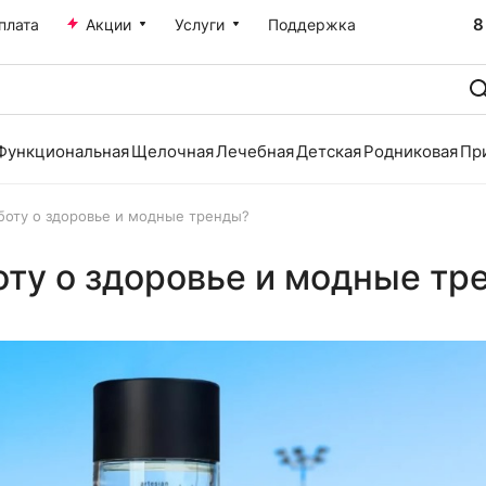
8
плата
Акции
Услуги
Поддержка
Функциональная
Щелочная
Лечебная
Детская
Родниковая
Пр
боту о здоровье и модные тренды?
ту о здоровье и модные тр