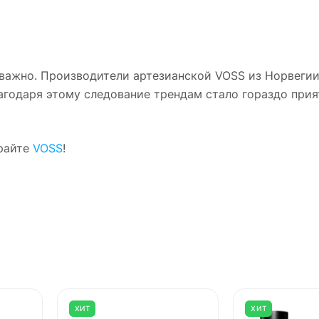
 важно. Производители артезианской VOSS из Норвегии
агодаря этому следование трендам стало гораздо прия
ирайте
VOSS
!
ХИТ
ХИТ