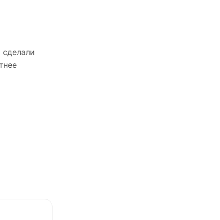
 сделали
тнее