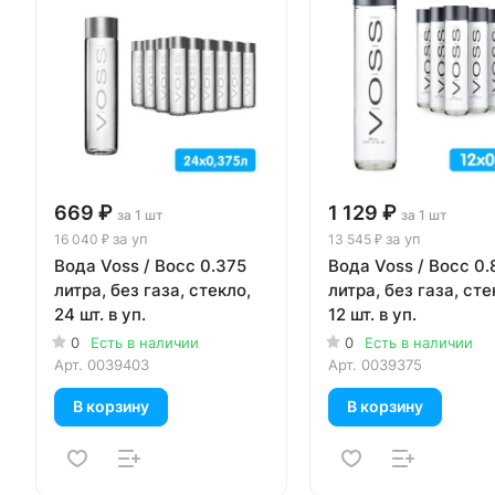
669 ₽
1 129 ₽
за 1 шт
за 1 шт
за уп
за уп
16 040 ₽
13 545 ₽
Вода Voss / Восс 0.375
Вода Voss / Восс 0.
литра, без газа, стекло,
литра, без газа, сте
24 шт. в уп.
12 шт. в уп.
0
Есть в наличии
0
Есть в наличии
Арт.
0039403
Арт.
0039375
В корзину
В корзину