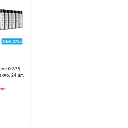
осс 0.375
екло, 24 шт.
ичии