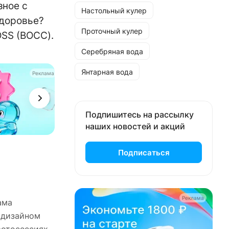
зное с
Настольный кулер
здоровье?
Проточный кулер
OSS (ВОСС).
Серебряная вода
Янтарная вода
Реклама
Подпишитесь на рассылку
наших новостей и акций
Подписаться
Реклама
ама
д дизайном