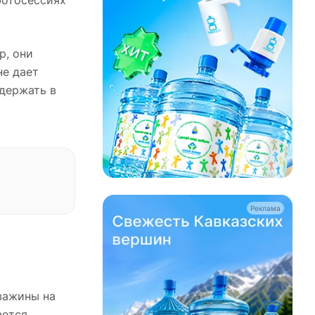
фотосессиях
р, они
не дает
держать в
Реклама
важины на
ается