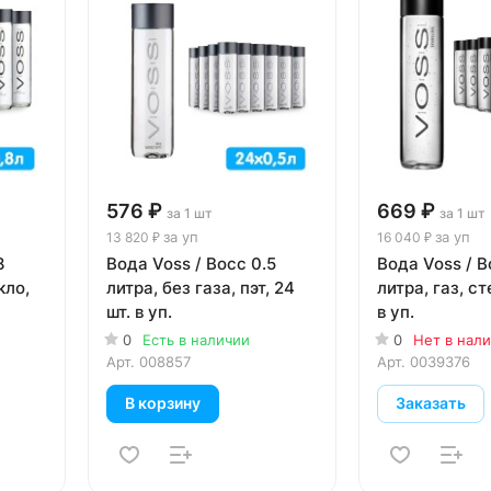
576 ₽
669 ₽
за 1 шт
за 1 шт
за уп
за уп
13 820 ₽
16 040 ₽
8
Вода Voss / Восс 0.5
Вода Voss / В
кло,
литра, без газа, пэт, 24
литра, газ, ст
шт. в уп.
в уп.
0
Есть в наличии
0
Нет в нал
Арт.
008857
Арт.
0039376
В корзину
Заказать