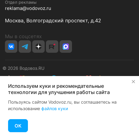
Отдел рекламы
reklama@vodovoz.ru
Москва, Волгоградский проспект, д.42
Мы в соцсетях
© 2026 Водовоз.RU
✕
Используем куки и рекомендательные
Конфиденциальность
Оферта
технологии для улучшения работы сайта
Пользуясь сайтом Vodovoz.ru, вы соглашаетесь на
использование
файлов куки
ОК
Главная
Каталог
Корзина
Избранные
Кабинет
Сравнение