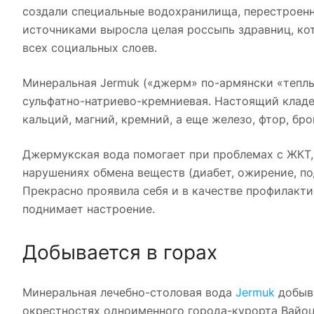
создали специальные водохранилища, перестроенны
источниками выросла целая россыпь здравниц, ко
всех социальных слоев.
Минеральная Jermuk («джерм» по-армянски «теплый
сульфатно-натриево-кремниевая. Настоящий кладез
кальций, магний, кремний, а еще железо, фтор, бро
Джермукская вода помогает при проблемах с ЖКТ,
нарушениях обмена веществ (диабет, ожирение, по
Прекрасно проявила себя и в качестве профилакти
поднимает настроение.
Добывается в горах
Минеральная лечебно-столовая вода
Jermuk
добыва
окрестностях одноименного города-курорта Вайоцд