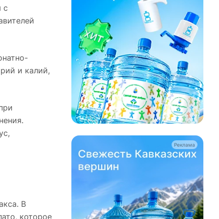
 с
авителей
онатно-
рий и калий,
при
нения.
ус,
Реклама
акса. В
лато, которое