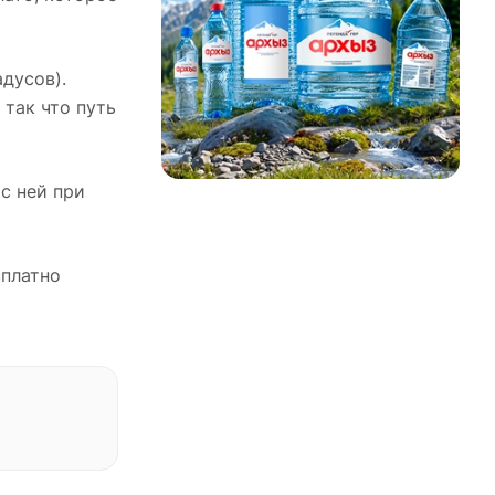
дусов).
так что путь
с ней при
сплатно