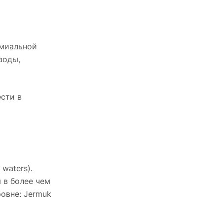
емиальной
воды,
сти в
waters).
 в более чем
овне: Jermuk