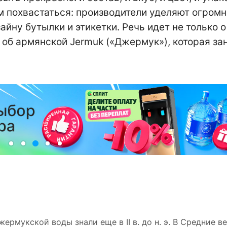
м похвастаться: производители уделяют огром
айну бутылки и этикетки. Речь идет не только 
, об армянской Jermuk («Джермук»), которая за
рмукской воды знали еще в II в. до н. э. В Средние в