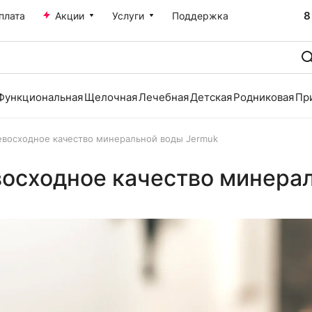
8
плата
Акции
Услуги
Поддержка
Функциональная
Щелочная
Лечебная
Детская
Родниковая
Пр
евосходное качество минеральной воды Jermuk
восходное качество минера