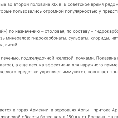
е во второй половине XIX в. В советское время рядом
торые пользовались огромной популярностью у предст
») по назначению – столовая, по составу – гидрокарб
ь минералов: гидрокарбонаты, сульфаты, хлориды, нат
м, литий.
 печенью, поджелудочной железой, почками. Показана 
дагра), а еще весьма эффективна для наружного приме
ческого средства: укрепляет иммунитет, повышает тон
ется в горах Армении, в верховьях Арпы – притока Ар
зорской области более чем в 150 км от Еревана. На п