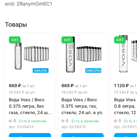
erid: 2RanymGm6C1
Товары
ХИТ
ХИТ
ХИТ
669 ₽
669 ₽
1 129 ₽
за 1 шт
за 1 шт
за 1
за уп
за уп
за 
16 040 ₽
16 040 ₽
13 545 ₽
Вода Voss / Восс
Вода Voss / Восс
Вода Voss 
0.375 литра, без
0.375 литра, газ,
0.8 литра, 
газа, стекло, 24 шт.
стекло, 24 шт. в уп.
стекло, 12 
в уп.
0
0
0
Есть в наличии
Есть в наличии
Есть в
Арт.
0039403
Арт.
0039376
Арт.
003937