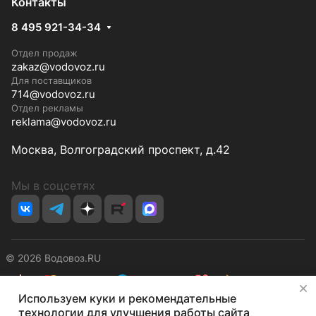
Контакты
8 495 921-34-34
Отдел продаж
zakaz@vodovoz.ru
Для поставщиков
714@vodovoz.ru
Отдел рекламы
reklama@vodovoz.ru
Москва, Волгоградский проспект, д.42
Мы в соцсетях
© 2026 Водовоз.RU
✕
Используем куки и рекомендательные
Конфиденциальность
Оферта
технологии для улучшения работы сайта