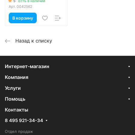
5
Есть в наличии
Легкая вода
Арт.
0042562
Легкая вода – это новая степень
В корзину
чистоты в мире питьевых вод,
она очищена на
субмолекулярном уровне от
вредных для организма молекул
Назад к списку
тяжелой воды.
Химический состав
Очень важно что при всей своей
Интернет-магазин
инновационности вода Clarte
Компания
является питьевой водой высшей
категории качества, обладает
Услуги
сбалансированным минеральным
составом и приятным мягким
Помощь
вкусом.
Контакты
Производство легкой воды
8 495 921-34-34
Суть процесса -
высокотехнологичная очистка
Отдел продаж