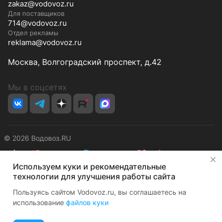
воды в условиях вакуумной
zakaz@vodovoz.ru
Для поставщиков
ректификации. Результат
714@vodovoz.ru
процесса - удаления
Отдел рекламы
разновидности тяжелой воды.
reklama@vodovoz.ru
Следствие - качественно новая
степень чистоты питьевой воды.
Москва, Волгоградский проспект, д.42
Мы в соцсетях
© 2026 Водовоз.RU
✕
Используем куки и рекомендательные
Конфиденциальность
Оферта
технологии для улучшения работы сайта
Пользуясь сайтом Vodovoz.ru, вы соглашаетесь на
использование
файлов куки