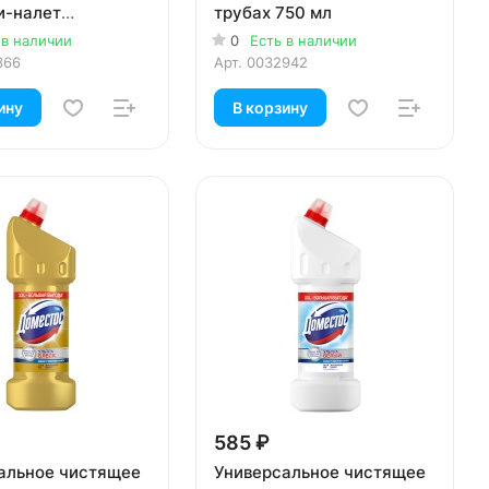
и-налет
трубах 750 мл
щий цитрус 750
 в наличии
0
Есть в наличии
366
Арт.
0032942
ину
В корзину
585 ₽
альное чистящее
Универсальное чистящее