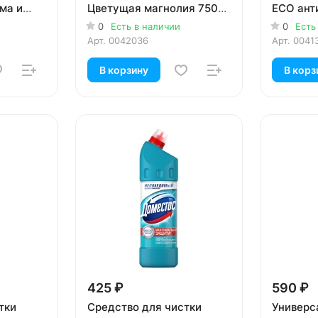
ма и
Цветущая магнолия 750
ЕСО ант
 5 х 50
мл
Освежаю
0
Есть в наличии
0
Есть
мл
Арт.
0042036
Арт.
0041
В корзину
В корз
425 ₽
590 ₽
тки
Средство для чистки
Универс