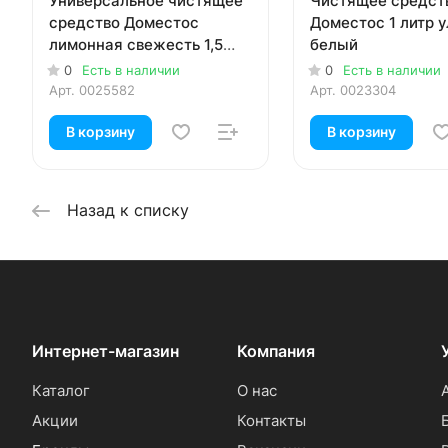
Универсальное чистящее
Чистящее средст
средство Доместос
Доместос 1 литр у
лимонная свежесть 1,5
белый
литра
0
Есть в наличии
0
Есть в наличии
Арт.
0025582
Арт.
0023304
В корзину
В корзину
Назад к списку
Интернет-магазин
Компания
Каталог
О нас
Акции
Контакты