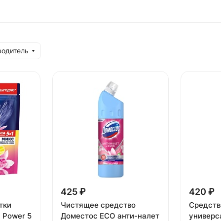
водитель
425 ₽
420 ₽
тки
Чистящее средство
Средств
 Power 5
Доместос ЕСО анти-налет
универс