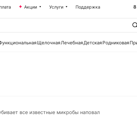
8
плата
Акции
Услуги
Поддержка
Функциональная
Щелочная
Лечебная
Детская
Родниковая
Пр
убивает все известные микробы наповал