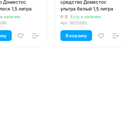
о Доместос
средство Доместос
леск 1,5 литра
ультра белый 1,5 литра
 в наличии
0
Есть в наличии
588
Арт.
0025585
ину
В корзину