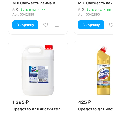
MIX Свежесть лайма и
MIX Свежесть лай
свежесть океана 5 х 50 гр
ледяная магнолия
0
Есть в наличии
0
Есть в наличии
гр
Арт.
0042889
Арт.
0042890
В корзину
В корзину
1 395 ₽
425 ₽
Средство для чистки гель
Средство для чис