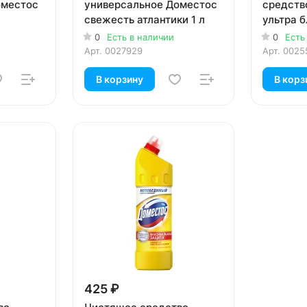
оместос
универсальное Доместос
cредств
свежесть атлантики 1 л
ультра б
0
Есть в наличии
0
Есть
Арт.
0027929
Арт.
0025
В корзину
В корз
425 ₽