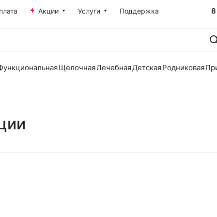
8
плата
Акции
Услуги
Поддержка
Функциональная
Щелочная
Лечебная
Детская
Родниковая
Пр
ции