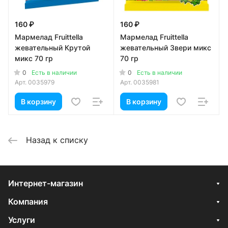
160 ₽
160 ₽
Мармелад Fruittella
Мармелад Fruittella
жевательный Крутой
жевательный Звери микс
микс 70 гр
70 гр
0
0
Есть в наличии
Есть в наличии
Арт.
0035979
Арт.
0035981
В корзину
В корзину
Назад к списку
Интернет-магазин
Компания
Услуги