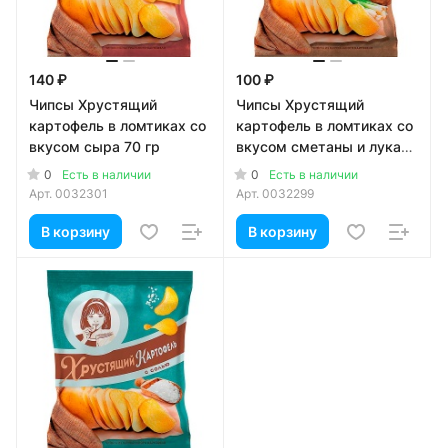
140 ₽
100 ₽
Чипсы Хрустящий
Чипсы Хрустящий
картофель в ломтиках со
картофель в ломтиках со
вкусом сыра 70 гр
вкусом сметаны и лука
70 гр
0
0
Есть в наличии
Есть в наличии
Арт.
0032301
Арт.
0032299
В корзину
В корзину