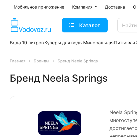
Мобильное приложение
Компания
Доставка
О
Каталог
Вода 19 литров
Кулеры для воды
Минеральная
Питьевая
Главная
Бренды
Бренд Neela Springs
Бренд Neela Springs
Neela Spri
многоступе
достигает
непрерывны