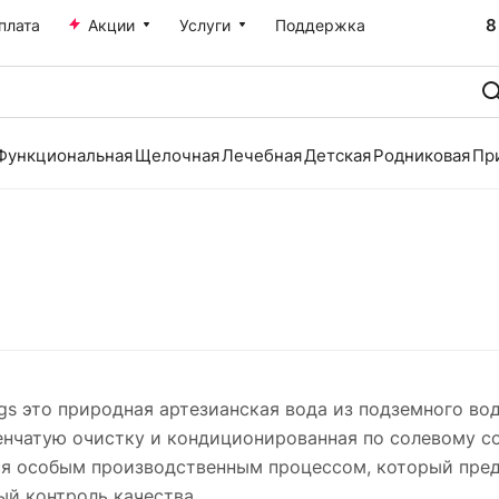
8
плата
Акции
Услуги
Поддержка
Функциональная
Щелочная
Лечебная
Детская
Родниковая
Пр
ngs это природная артезианская вода из подземного в
нчатую очистку и кондиционированная по солевому сос
ся особым производственным процессом, который пред
й контроль качества.