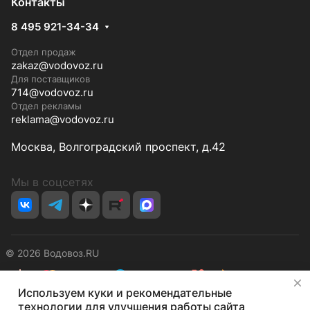
Контакты
8 495 921-34-34
Отдел продаж
zakaz@vodovoz.ru
Для поставщиков
714@vodovoz.ru
Отдел рекламы
reklama@vodovoz.ru
Москва, Волгоградский проспект, д.42
Мы в соцсетях
© 2026 Водовоз.RU
✕
Используем куки и рекомендательные
Конфиденциальность
Оферта
технологии для улучшения работы сайта