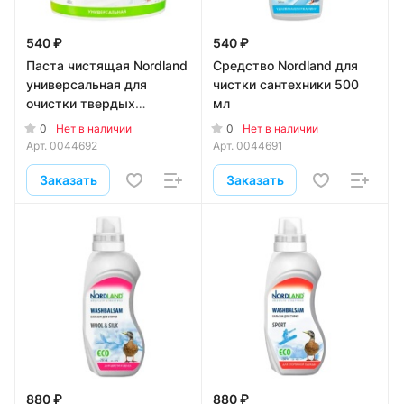
540 ₽
540 ₽
Паста чистящая Nordland
Средство Nordland для
универсальная для
чистки сантехники 500
очистки твердых
мл
поверхностей 400 гр
0
0
Нет в наличии
Нет в наличии
Арт.
0044692
Арт.
0044691
Заказать
Заказать
880 ₽
880 ₽