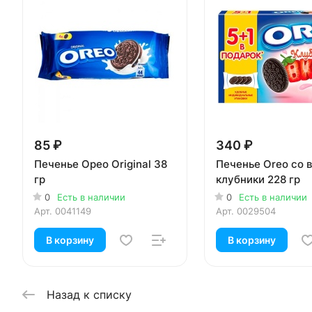
85 ₽
340 ₽
Печенье Орео Original 38
Печенье Oreo со 
гр
клубники 228 гр
0
Есть в наличии
0
Есть в наличии
Арт.
0041149
Арт.
0029504
В корзину
В корзину
Назад к списку