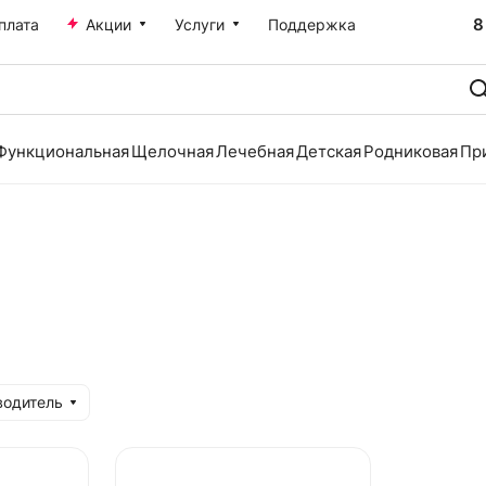
8
плата
Акции
Услуги
Поддержка
Функциональная
Щелочная
Лечебная
Детская
Родниковая
Пр
водитель