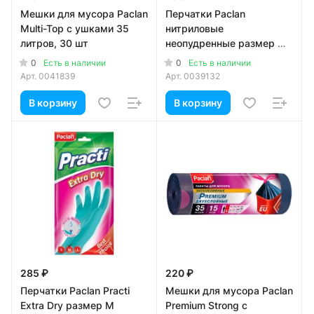
Мешки для мусора Paclan
Перчатки Paclan
Multi-Top с ушками 35
нитриловые
литров, 30 шт
неопудренные размер М
10 шт
0
0
Есть в наличии
Есть в наличии
Арт.
0041839
Арт.
0039132
В корзину
В корзину
285 ₽
220 ₽
Перчатки Paclan Practi
Мешки для мусора Paclan
Extra Dry размер М
Premium Strong с