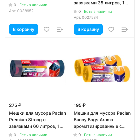
завязками 35 литров, 15
0
Есть в наличии
шт
Арт.
0038952
0
Есть в наличии
Арт.
0027584
В корзину
В корзину
275 ₽
195 ₽
Мешки для мусора Paclan
Мешки для мусора Paclan
Premium Strong с
Bunny Bags Aroma
завязками 60 литров, 10
ароматизированные с
шт
ручками 35 литров, 20
0
0
Есть в наличии
Есть в наличии
шт