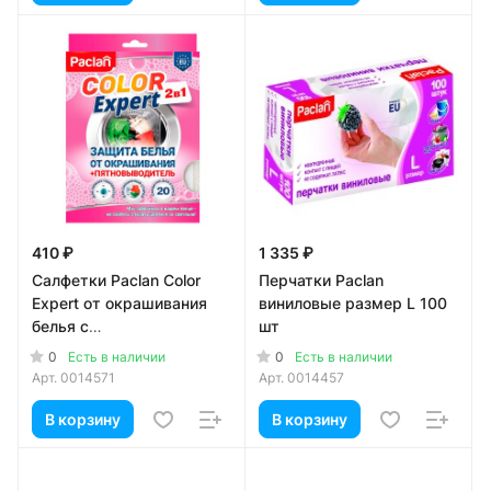
410 ₽
1 335 ₽
Салфетки Paclan Color
Перчатки Paclan
Expert от окрашивания
виниловые размер L 100
белья с
шт
пятновыводителем
0
0
Есть в наличии
Есть в наличии
Арт.
0014571
Арт.
0014457
В корзину
В корзину