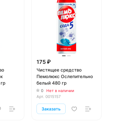
175 ₽
во
Чистящее средство
к
Пемолюкс Ослепительно
 гр
белый 480 гр
0
Нет в наличии
Арт.
0015157
Заказать