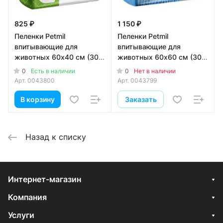
825 ₽
1 150 ₽
Пеленки Petmil
Пеленки Petmil
впитывающие для
впитывающие для
животных 60х40 см (30
животных 60х60 см (30
шт)
шт)
0
0
Есть в наличии
Нет в наличии
Арт.
0043800
Арт.
0043799
В корзину
Заказать
Назад к списку
Интернет-магазин
Компания
Услуги