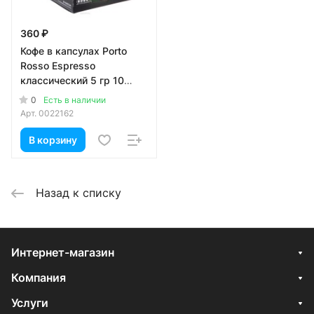
360 ₽
Кофе в капсулах Porto
Rosso Espresso
классический 5 гр 10
капсул
0
Есть в наличии
Арт.
0022162
В корзину
Назад к списку
Интернет-магазин
Компания
Услуги