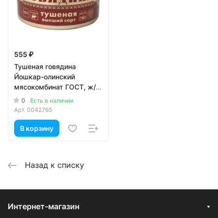
555 ₽
Тушеная говядина
Йошкар-олинский
мясокомбинат ГОСТ, ж/б,
325 гр
0
Есть в наличии
Арт.
0042765
В корзину
Назад к списку
Интернет-магазин