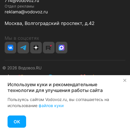
714@vodovoz.ru
Отдел рекламы
reklama@vodovoz.ru
Москва, Волгоградский проспект, д.42
Мы в соцсетях
© 2026 Водовоз.RU
✕
Используем куки и рекомендательные
Конфиденциальность
Оферта
технологии для улучшения работы сайта
Пользуясь сайтом Vodovoz.ru, вы соглашаетесь на
использование
файлов куки
ОК
Главная
Каталог
Корзина
Избранные
Кабинет
Сравнение