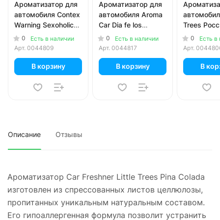
Ароматизатор для
Ароматизатор для
Ароматиза
автомобиля Contex
автомобиля Aroma
автомобиля
Warning Sexoholic
Car Dia fe los
Trees Рос
Ваниль и
muertos Oud &
флаг
0
0
0
Есть в наличии
Есть в наличии
Есть в
восточные
Pepper
Арт.
0044809
Арт.
0044817
Арт.
004480
сладости 7 мл
В корзину
В корзину
В кор
Описание
Отзывы
Ароматизатор Car Freshner Little Trees Pina Colada
изготовлен из спрессованных листов целлюлозы,
пропитанных уникальным натуральным составом.
Его гипоаллергенная формула позволит устранить