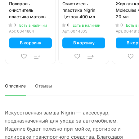
Полироль-
Очиститель
Жидкая к
очиститель
пластика Nigrin
Molecules 
пластика матовый
Цитрон 400 мл
20 мл
Grass Polyrole Matte
0
0
0
Есть в наличии
Есть в наличии
Есть в
виноград 600 мл
Арт.
0044804
Арт.
0044805
Арт.
004481
В корзину
В корзину
В кор
Описание
Отзывы
Искусственная замша Nigrin — аксессуар,
предназначенный для ухода за автомобилем.
Изделие будет полезно при мойке, протирке и
полировке транспортного средства. Благодаря