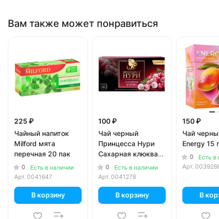
Вам также может понравиться
225 ₽
100 ₽
150 ₽
Чайный напиток
Чай черный
Чай черный
Milford мята
Принцесса Нури
Energy 15 
перечная 20 пак
Сахарная клюква
0
Есть в
25 пак
Арт.
003928
0
0
Есть в наличии
Есть в наличии
Арт.
0041647
Арт.
0041278
В корзину
В корзину
В кор