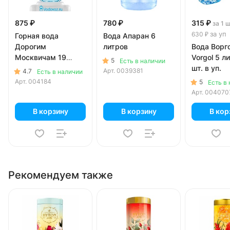
875 ₽
780 ₽
315 ₽
за 1 
за уп
630 ₽
Горная вода
Вода Апаран 6
Дорогим
литров
Вода Ворг
Москвичам 19
Vorgol 5 л
5
Есть в наличии
литров в
шт. в уп.
Арт.
0039381
4.7
Есть в наличии
одноразовой таре
Арт.
004184
5
Есть в
Арт.
004070
В корзину
В корзину
В кор
Рекомендуем также