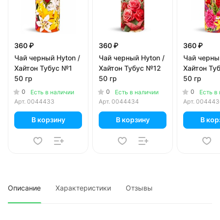
360 ₽
360 ₽
360 ₽
Чай черный Hyton /
Чай черный Hyton /
Чай черный
Хайтон Тубус №1
Хайтон Тубус №12
Хайтон Ту
50 гр
50 гр
50 гр
0
0
0
Есть в наличии
Есть в наличии
Есть в
Арт.
0044433
Арт.
0044434
Арт.
004443
В корзину
В корзину
В кор
Описание
Характеристики
Отзывы