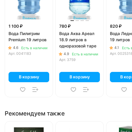
1 100 ₽
780 ₽
820 ₽
Вода Пилигрим
Вода Аква Ареал
Вода Ледн
Premium 19 литров
18.9 литров в
19 литров
одноразовой таре
4.6
4.1
Есть в наличии
Есть 
Арт.
0041183
Арт.
002531
4.9
Есть в наличии
Арт.
3759
В корзину
В корзину
В кор
Рекомендуем также