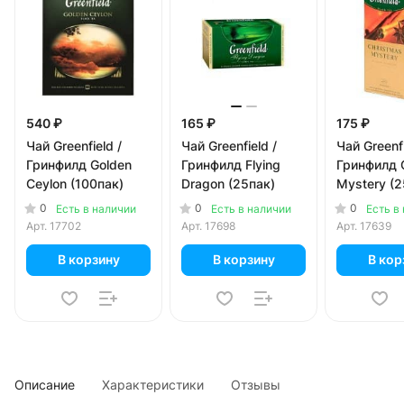
540 ₽
165 ₽
175 ₽
Чай Greenfield /
Чай Greenfield /
Чай Greenfi
Гринфилд Golden
Гринфилд Flying
Гринфилд 
Ceylon (100пак)
Dragon (25пак)
Mystery (2
0
0
0
Есть в наличии
Есть в наличии
Есть в
Арт.
17702
Арт.
17698
Арт.
17639
В корзину
В корзину
В кор
Описание
Характеристики
Отзывы