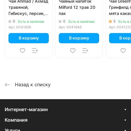
Чай Ahmad / Ахмад
Чайный напиток
Чай Greenfi
травяной,
Milford 12 трав 20
Гринфилд 
Гибискус, персик,
пак
мята кака
малина, 20 пак
Buckwheat
0
0
5
Есть в наличии
Есть в наличии
Есть в
Cocoabean
Арт.
0041656
Арт.
0041646
Арт.
004121
В корзину
В корзину
В кор
Назад к списку
Интернет-магазин
Компания
Услуги