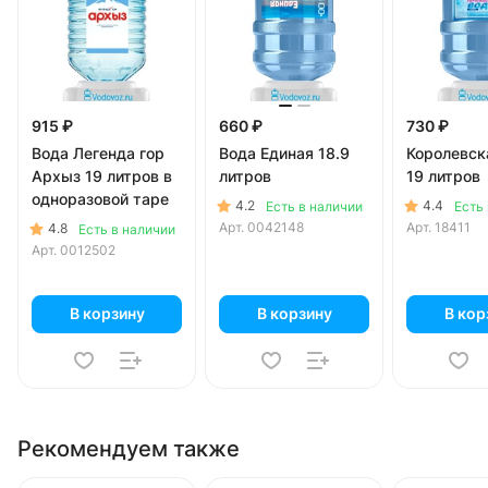
915 ₽
660 ₽
730 ₽
Вода Легенда гор
Вода Единая 18.9
Королевск
Архыз 19 литров в
литров
19 литров
одноразовой таре
4.2
4.4
Есть в наличии
Есть
Арт.
0042148
Арт.
18411
4.8
Есть в наличии
Арт.
0012502
В корзину
В корзину
В кор
Рекомендуем также