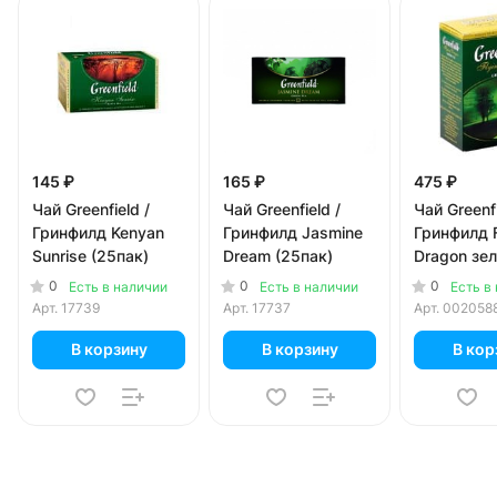
145 ₽
165 ₽
475 ₽
Чай Greenfield /
Чай Greenfield /
Чай Greenfi
Гринфилд Kenyan
Гринфилд Jasmine
Гринфилд F
Sunrise (25пак)
Dream (25пак)
Dragon зе
листовой 2
0
0
0
Есть в наличии
Есть в наличии
Есть в
Арт.
17739
Арт.
17737
Арт.
002058
В корзину
В корзину
В кор