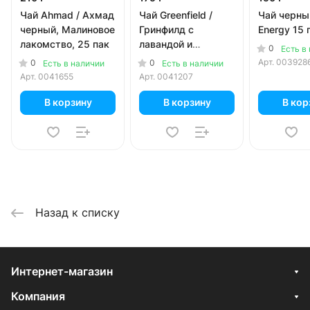
Чай Ahmad / Ахмад
Чай Greenfield /
Чай черный
черный, Малиновое
Гринфилд с
Energy 15 
лакомство, 25 пак
лавандой и
0
Есть в
вербеной Lavender
Арт.
003928
0
0
Есть в наличии
Есть в наличии
& Verbena 20 пир
Арт.
0041655
Арт.
0041207
В корзину
В корзину
В кор
Назад к списку
Интернет-магазин
Компания